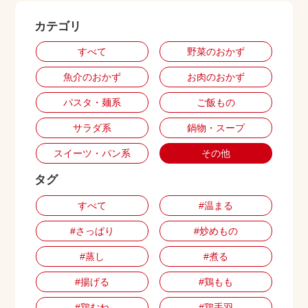
カテゴリ
出店用地募集
すべて
野菜のおかず
魚介のおかず
お肉のおかず
パスタ・麺系
ご飯もの
サラダ系
鍋物・スープ
スイーツ・パン系
その他
タグ
すべて
#温まる
#さっぱり
#炒めもの
#蒸し
#煮る
#揚げる
#鶏もも
#鶏むね
#鶏手羽