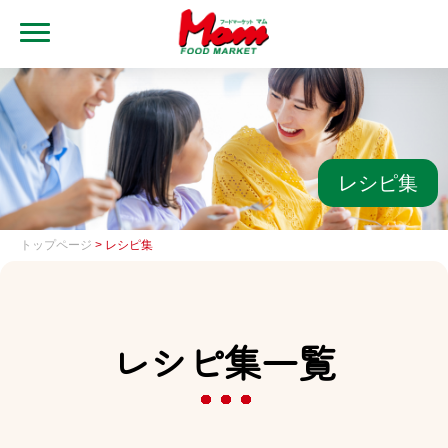
MENU
トップ
ブランド・店舗
マムアプリ
レシピ集
マムEdy
トップページ
> レシピ集
ネットスーパー
会社概要
レシピ集一覧
グループ一覧
採用情報
レシピ集