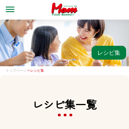
MENU
トップ
ブランド・店舗
マムアプリ
レシピ集
マムEdy
トップページ
> レシピ集
ネットスーパー
会社概要
レシピ集一覧
グループ一覧
採用情報
レシピ集