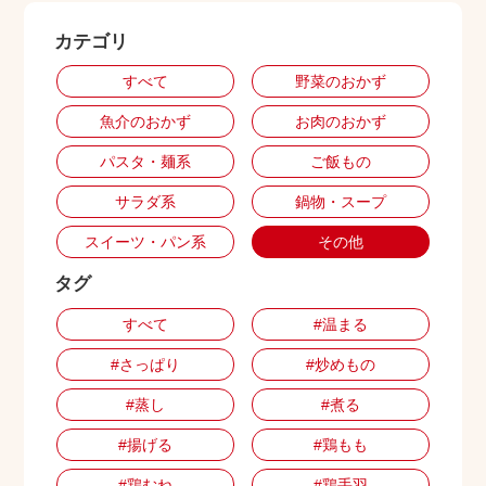
カテゴリ
出店用地募集
すべて
野菜のおかず
魚介のおかず
お肉のおかず
パスタ・麺系
ご飯もの
サラダ系
鍋物・スープ
スイーツ・パン系
その他
タグ
すべて
#温まる
#さっぱり
#炒めもの
#蒸し
#煮る
#揚げる
#鶏もも
#鶏むね
#鶏手羽