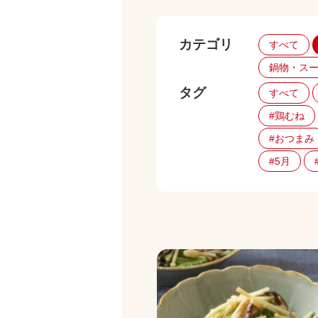
カテゴリ
すべて
鍋物・ス
タグ
すべて
#鶏むね
#おつまみ
#5月