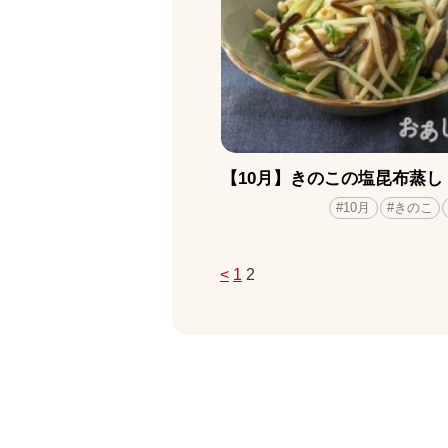
【10月】きのこの塩昆布蒸し
#10月
#きのこ
<
1
2