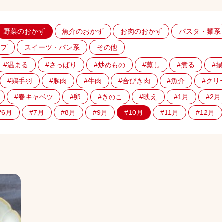
野菜のおかず
魚介のおかず
お肉のおかず
パスタ・麺系
ープ
スイーツ・パン系
その他
#温まる
#さっぱり
#炒めもの
#蒸し
#煮る
#
#鶏手羽
#豚肉
#牛肉
#合びき肉
#魚介
#クリ
#春キャベツ
#卵
#きのこ
#映え
#1月
#2月
#6月
#7月
#8月
#9月
#10月
#11月
#12月