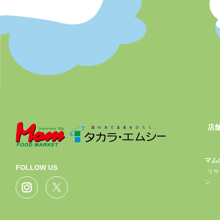
店
マム
FOLLOW US
リサ
ン