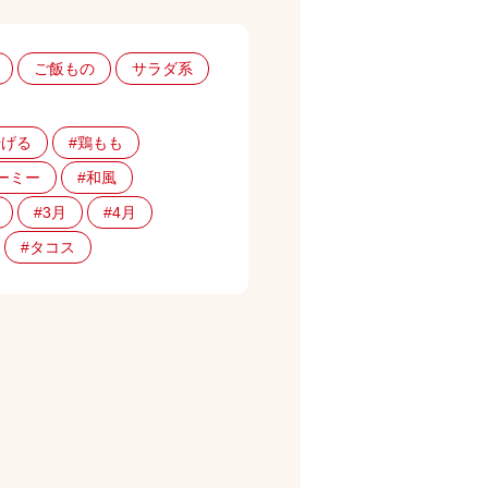
ご飯もの
サラダ系
揚げる
#鶏もも
ーミー
#和風
#3月
#4月
#タコス