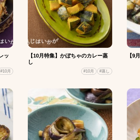
レッ
【10月特集】かぼちゃのカレー蒸
【9
し
#10月
#10月
#蒸し