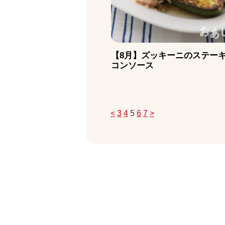
【8月】ズッキーニのステーキ
コンソース
<
3
4
5
6
7
>