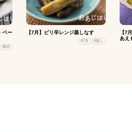
 ベー
【7月】ピリ辛レンジ蒸しなす
【7
あえ
#7月
#蒸し
#8月