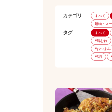
カテゴリ
すべて
鍋物・ス
タグ
すべて
#鶏むね
#おつまみ
#5月