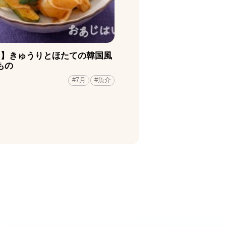
月】きゅうりとほたての韓国風
もの
#7月
#魚介