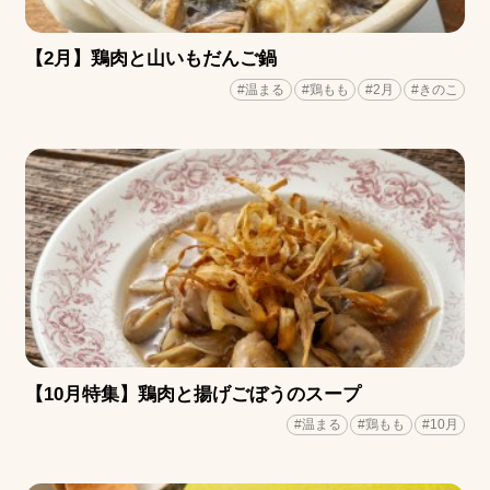
【2月】鶏肉と山いもだんご鍋
#温まる
#鶏もも
#2月
#きのこ
【10月特集】鶏肉と揚げごぼうのスープ
#温まる
#鶏もも
#10月