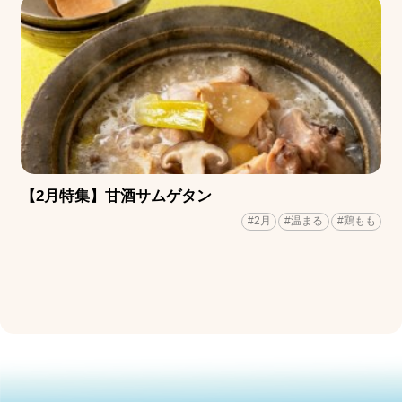
【2月特集】甘酒サムゲタン
#2月
#温まる
#鶏もも