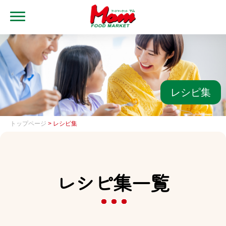
MENU
トップ
ブランド・店舗
マムアプリ
レシピ集
マムEdy
トップページ
> レシピ集
ネットスーパー
会社概要
レシピ集一覧
グループ一覧
採用情報
レシピ集