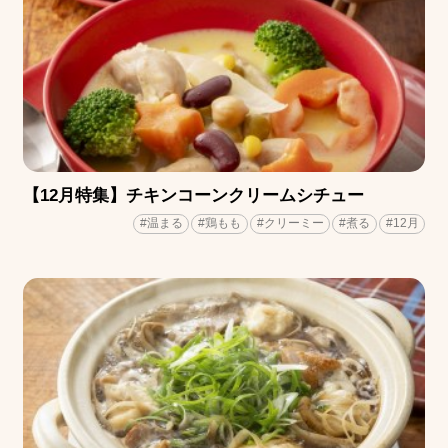
【12月特集】チキンコーンクリームシチュー
#温まる
#鶏もも
#クリーミー
#煮る
#12月