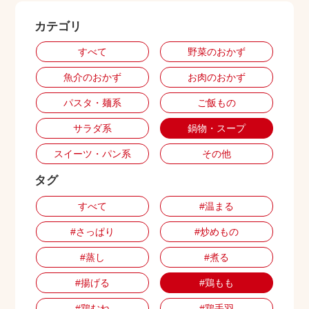
カテゴリ
出店用地募集
すべて
野菜のおかず
魚介のおかず
お肉のおかず
パスタ・麺系
ご飯もの
サラダ系
鍋物・スープ
スイーツ・パン系
その他
タグ
すべて
#温まる
#さっぱり
#炒めもの
#蒸し
#煮る
#揚げる
#鶏もも
#鶏むね
#鶏手羽