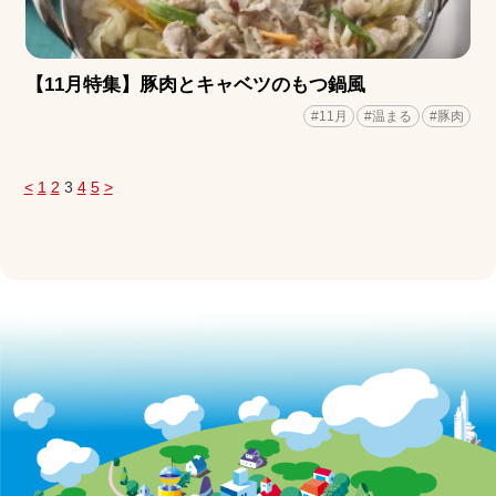
【11月特集】豚肉とキャベツのもつ鍋風
#11月
#温まる
#豚肉
<
1
2
3
4
5
>