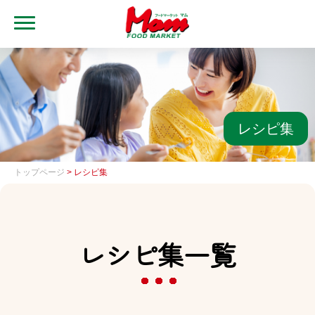
MENU
トップ
ブランド・店舗
マムアプリ
レシピ集
マムEdy
トップページ
> レシピ集
ネットスーパー
会社概要
レシピ集一覧
グループ一覧
採用情報
レシピ集