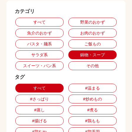
カテゴリ
出店用地募集
すべて
野菜のおかず
魚介のおかず
お肉のおかず
パスタ・麺系
ご飯もの
サラダ系
鍋物・スープ
スイーツ・パン系
その他
タグ
すべて
#温まる
#さっぱり
#炒めもの
#蒸し
#煮る
#揚げる
#鶏もも
#鶏むね
#鶏手羽