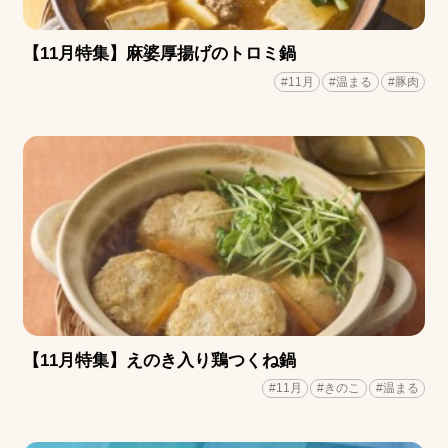
【11月特集】麻婆厚揚げのトロミ鍋
#11月
#温まる
#豚肉
【11月特集】えのき入り鶏つくね鍋
#11月
#きのこ
#温まる