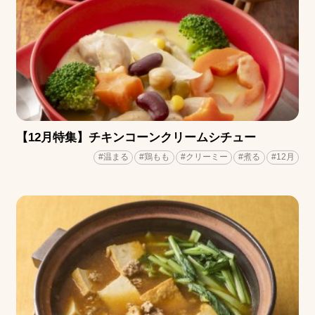
【12月特集】チキンコーンクリームシチュー
#温まる
#鶏もも
#クリーミー
#煮る
#12月