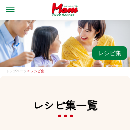
MENU
トップ
ブランド・店舗
マムアプリ
レシピ集
マムEdy
トップページ
> レシピ集
ネットスーパー
会社概要
レシピ集一覧
グループ一覧
採用情報
レシピ集