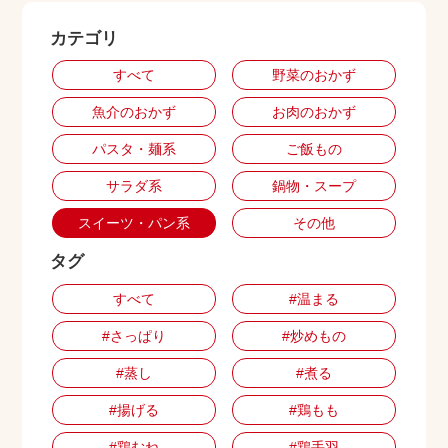
カテゴリ
出店用地募集
すべて
野菜のおかず
魚介のおかず
お肉のおかず
パスタ・麺系
ご飯もの
サラダ系
鍋物・スープ
スイーツ・パン系
その他
タグ
すべて
#温まる
#さっぱり
#炒めもの
#蒸し
#煮る
#揚げる
#鶏もも
#鶏むね
#鶏手羽