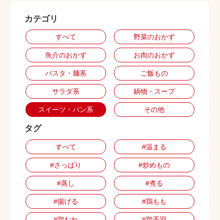
カテゴリ
出店用地募集
すべて
野菜のおかず
魚介のおかず
お肉のおかず
パスタ・麺系
ご飯もの
サラダ系
鍋物・スープ
スイーツ・パン系
その他
タグ
すべて
#温まる
#さっぱり
#炒めもの
#蒸し
#煮る
#揚げる
#鶏もも
#鶏むね
#鶏手羽