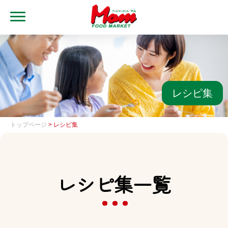
MENU
トップ
ブランド・店舗
マムアプリ
レシピ集
マムEdy
トップページ
> レシピ集
ネットスーパー
会社概要
レシピ集一覧
グループ一覧
採用情報
レシピ集