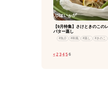
【9月特集】さけときのこの
バター蒸し
#魚介
#和風
#蒸し
#きのこ
<
2
3
4
5
6