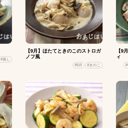
【9月】ほたてときのこのストロガ
【9
ノフ風
ィ
#蒸し
#9月
#きのこ