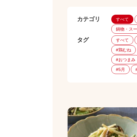
カテゴリ
すべて
鍋物・ス
タグ
すべて
#鶏むね
#おつまみ
#5月