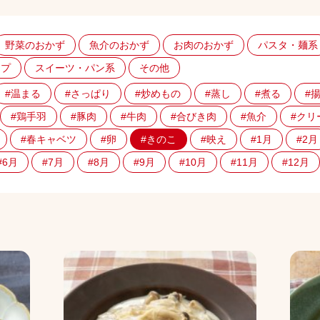
野菜のおかず
魚介のおかず
お肉のおかず
パスタ・麺系
ープ
スイーツ・パン系
その他
#温まる
#さっぱり
#炒めもの
#蒸し
#煮る
#
#鶏手羽
#豚肉
#牛肉
#合びき肉
#魚介
#クリ
#春キャベツ
#卵
#きのこ
#映え
#1月
#2月
#6月
#7月
#8月
#9月
#10月
#11月
#12月