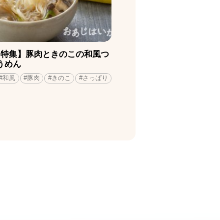
月特集】豚肉ときのこの和風つ
うめん
#和風
#豚肉
#きのこ
#さっぱり