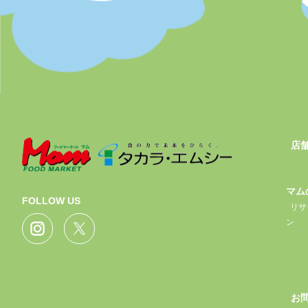
店
マム
FOLLOW US
リサ
ン
お