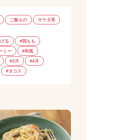
ご飯もの
サラダ系
揚げる
#鶏もも
ーミー
#和風
#3月
#4月
#タコス