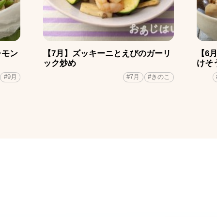
レモン
【7月】ズッキーニとえびのガーリ
【6
ック炒め
けそ
#9月
#7月
#きのこ