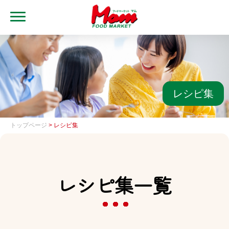
MENU
トップ
ブランド・店舗
マムアプリ
レシピ集
マムEdy
トップページ
> レシピ集
ネットスーパー
会社概要
レシピ集一覧
グループ一覧
採用情報
レシピ集