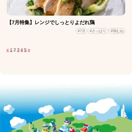
【7月特集】レンジでしっとりよだれ鶏
#7月
#さっぱり
#鶏むね
<
1
2
3
4
5
>