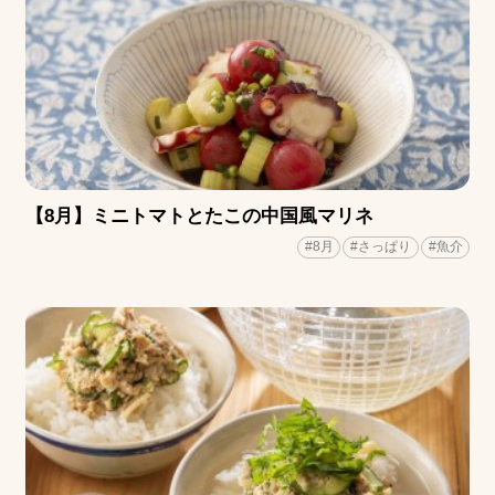
【8月】ミニトマトとたこの中国風マリネ
#8月
#さっぱり
#魚介