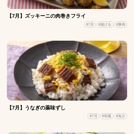
【7月】ズッキーニの肉巻きフライ
#7月
#揚げる
#豚肉
【7月】うなぎの薬味ずし
#7月
#和風
#魚介