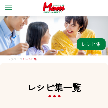
MENU
トップ
ブランド・店舗
マムアプリ
レシピ集
マムEdy
トップページ
> レシピ集
ネットスーパー
会社概要
レシピ集一覧
グループ一覧
採用情報
レシピ集