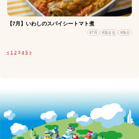
【7月】いわしのスパイシートマト煮
#7月
#温まる
#魚介
<
1
2
3
4
5
>