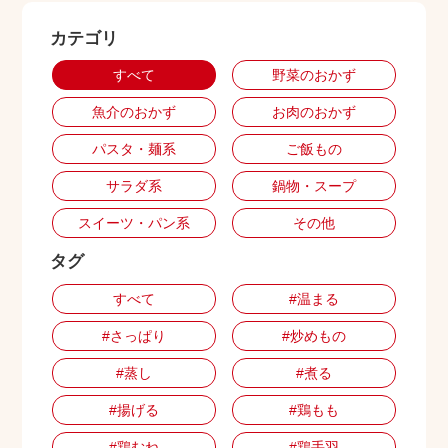
カテゴリ
出店用地募集
すべて
野菜のおかず
魚介のおかず
お肉のおかず
パスタ・麺系
ご飯もの
サラダ系
鍋物・スープ
スイーツ・パン系
その他
タグ
すべて
#温まる
#さっぱり
#炒めもの
#蒸し
#煮る
#揚げる
#鶏もも
#鶏むね
#鶏手羽