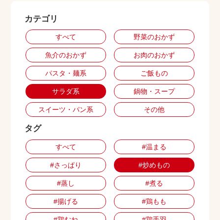
カテゴリ
出店用地募集
すべて
野菜のおかず
魚介のおかず
お肉のおかず
パスタ・麺系
ご飯もの
サラダ系
鍋物・スープ
スイーツ・パン系
その他
タグ
すべて
#温まる
#さっぱり
#炒めもの
#蒸し
#煮る
#揚げる
#鶏もも
#鶏むね
#鶏手羽