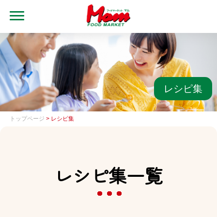
MENU
トップ
ブランド・店舗
マムアプリ
レシピ集
マムEdy
トップページ
> レシピ集
ネットスーパー
会社概要
レシピ集一覧
グループ一覧
採用情報
レシピ集