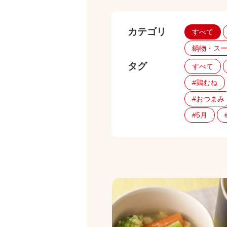
カテゴリ
すべて
鍋物・ス
タグ
すべて
#鶏むね
#おつまみ
#5月