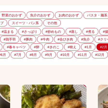
野菜のおかず
魚介のおかず
お肉のおかず
パスタ・麺系
ープ
スイーツ・パン系
その他
#温まる
#さっぱり
#炒めもの
#蒸し
#煮る
#
#鶏手羽
#豚肉
#牛肉
#合びき肉
#魚介
#クリ
#春キャベツ
#卵
#きのこ
#映え
#1月
#2月
#6月
#7月
#8月
#9月
#10月
#11月
#12月