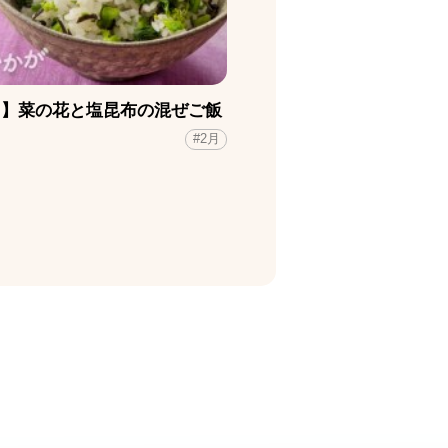
月】菜の花と塩昆布の混ぜご飯
#2月