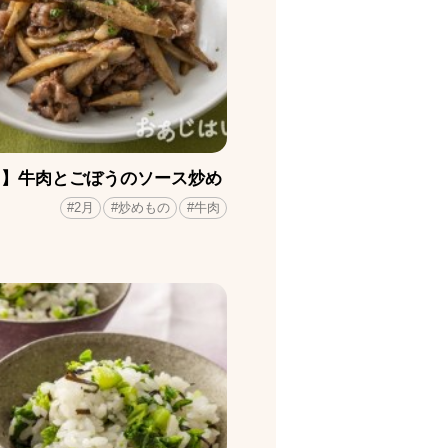
月】牛肉とごぼうのソース炒め
#2月
#炒めもの
#牛肉