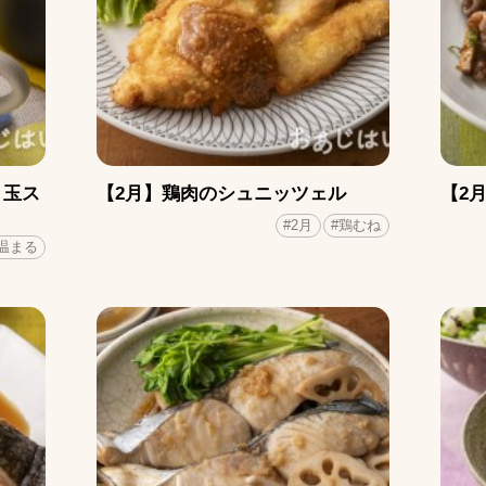
き玉ス
【2月】鶏肉のシュニッツェル
【2
#2月
#鶏むね
#温まる