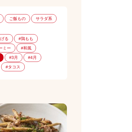
ご飯もの
サラダ系
揚げる
#鶏もも
ーミー
#和風
#3月
#4月
#タコス