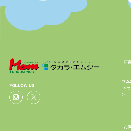
店
マム
FOLLOW US
リサ
ン
お