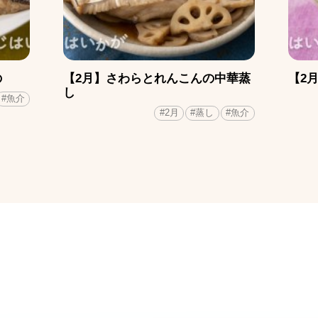
の
【2月】さわらとれんこんの中華蒸
【2
し
#魚介
#2月
#蒸し
#魚介