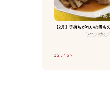
【2月】子持ちがれいの煮も
#2月
#煮る
1
2
3
4
5
>