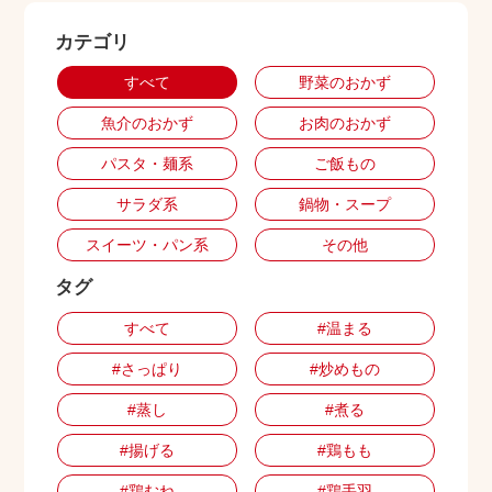
カテゴリ
出店用地募集
すべて
野菜のおかず
魚介のおかず
お肉のおかず
パスタ・麺系
ご飯もの
サラダ系
鍋物・スープ
スイーツ・パン系
その他
タグ
すべて
#温まる
#さっぱり
#炒めもの
#蒸し
#煮る
#揚げる
#鶏もも
#鶏むね
#鶏手羽