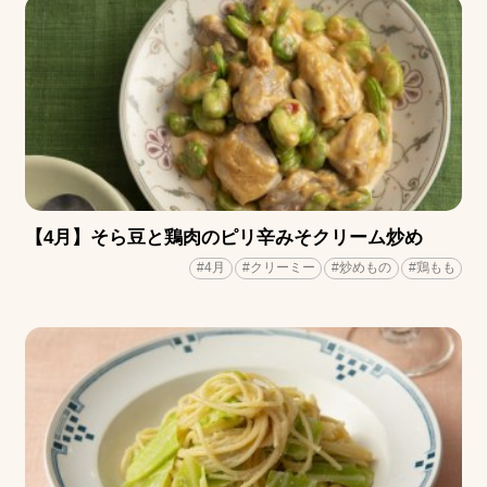
【4月】そら豆と鶏肉のピリ辛みそクリーム炒め
#4月
#クリーミー
#炒めもの
#鶏もも