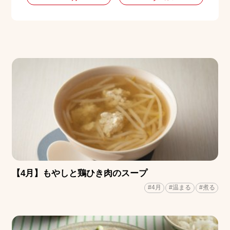
【4月】もやしと鶏ひき肉のスープ
#4月
#温まる
#煮る