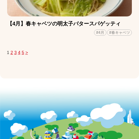
【4月】春キャベツの明太子バタースパゲッティ
#4月
#春キャベツ
1
2
3
4
5
>