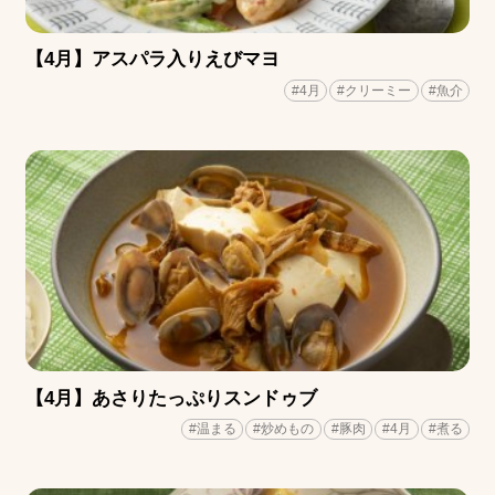
【4月】アスパラ入りえびマヨ
#4月
#クリーミー
#魚介
【4月】あさりたっぷりスンドゥブ
#温まる
#炒めもの
#豚肉
#4月
#煮る