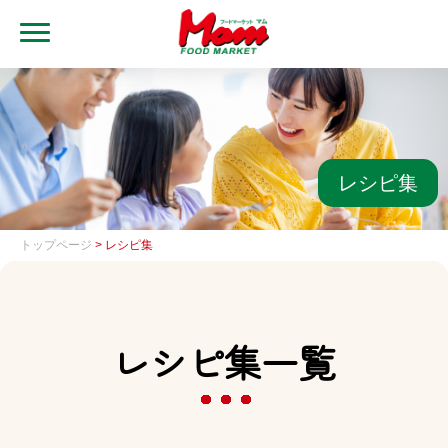
MENU
トップ
ブランド・店舗
マムアプリ
レシピ集
マムEdy
トップページ
> レシピ集
ネットスーパー
会社概要
レシピ集一覧
グループ一覧
採用情報
レシピ集