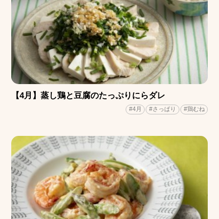
【4月】蒸し鶏と豆腐のたっぷりにらダレ
#4月
#さっぱり
#鶏むね