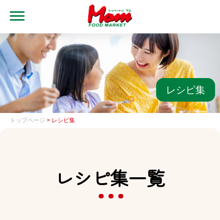
MENU
トップ
ブランド・店舗
マムアプリ
レシピ集
マムEdy
トップページ
> レシピ集
ネットスーパー
会社概要
レシピ集一覧
グループ一覧
採用情報
レシピ集