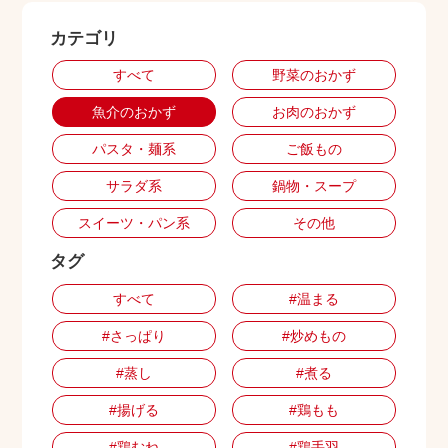
カテゴリ
出店用地募集
すべて
野菜のおかず
魚介のおかず
お肉のおかず
パスタ・麺系
ご飯もの
サラダ系
鍋物・スープ
スイーツ・パン系
その他
タグ
すべて
#温まる
#さっぱり
#炒めもの
#蒸し
#煮る
#揚げる
#鶏もも
#鶏むね
#鶏手羽