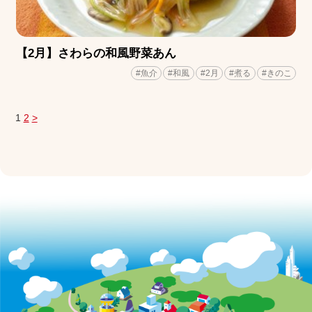
【2月】さわらの和風野菜あん
#魚介
#和風
#2月
#煮る
#きのこ
1
2
>