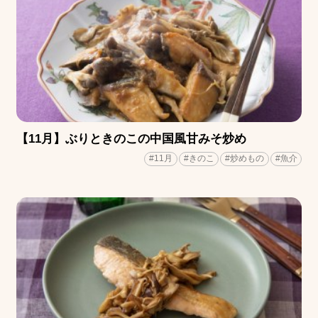
【11月】ぶりときのこの中国風甘みそ炒め
#11月
#きのこ
#炒めもの
#魚介