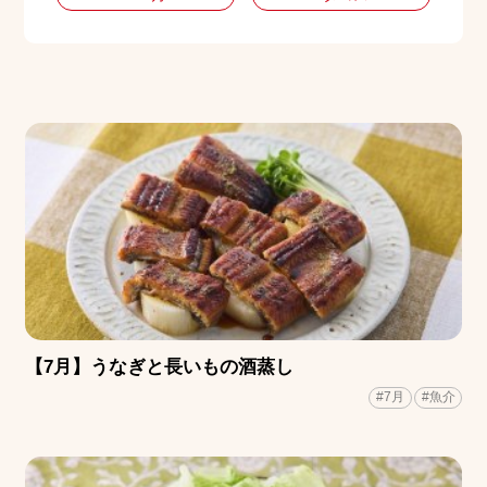
【7月】うなぎと長いもの酒蒸し
#7月
#魚介