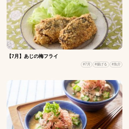
【7月】あじの梅フライ
#7月
#揚げる
#魚介