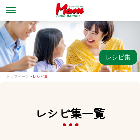
MENU
トップ
ブランド・店舗
マムアプリ
レシピ集
マムEdy
トップページ
> レシピ集
ネットスーパー
会社概要
レシピ集一覧
グループ一覧
採用情報
レシピ集