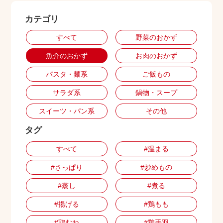
カテゴリ
出店用地募集
すべて
野菜のおかず
魚介のおかず
お肉のおかず
パスタ・麺系
ご飯もの
サラダ系
鍋物・スープ
スイーツ・パン系
その他
タグ
すべて
#温まる
#さっぱり
#炒めもの
#蒸し
#煮る
#揚げる
#鶏もも
#鶏むね
#鶏手羽