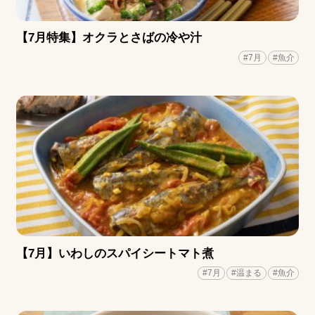
【7月特集】オクラとさばの冷や汁
#7月
#魚介
【7月】いわしのスパイシートマト煮
#7月
#温まる
#魚介