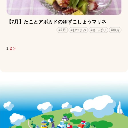
【7月】たことアボカドのゆずこしょうマリネ
#7月
#おつまみ
#さっぱり
#魚介
1
2
>