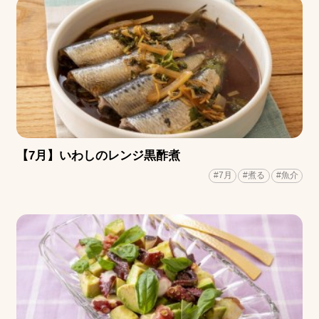
【7月】いわしのレンジ黒酢煮
#7月
#煮る
#魚介