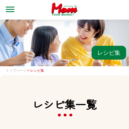
MENU
トップ
ブランド・店舗
マムアプリ
レシピ集
マムEdy
トップページ
> レシピ集
ネットスーパー
会社概要
レシピ集一覧
グループ一覧
採用情報
レシピ集