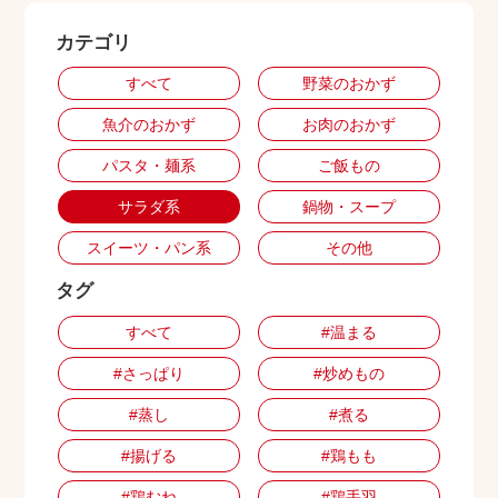
カテゴリ
出店用地募集
すべて
野菜のおかず
魚介のおかず
お肉のおかず
パスタ・麺系
ご飯もの
サラダ系
鍋物・スープ
スイーツ・パン系
その他
タグ
すべて
#温まる
#さっぱり
#炒めもの
#蒸し
#煮る
#揚げる
#鶏もも
#鶏むね
#鶏手羽