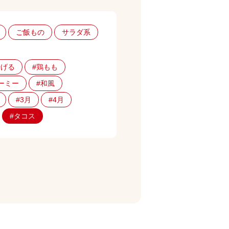
ご飯もの
サラダ系
揚げる
#鶏もも
ーミー
#和風
#3月
#4月
#タコス