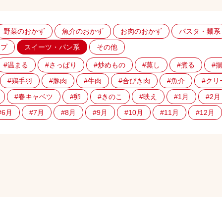
野菜のおかず
魚介のおかず
お肉のおかず
パスタ・麺系
ープ
スイーツ・パン系
その他
#温まる
#さっぱり
#炒めもの
#蒸し
#煮る
#
#鶏手羽
#豚肉
#牛肉
#合びき肉
#魚介
#クリ
#春キャベツ
#卵
#きのこ
#映え
#1月
#2月
#6月
#7月
#8月
#9月
#10月
#11月
#12月