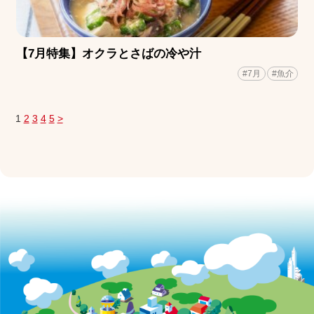
【7月特集】オクラとさばの冷や汁
#7月
#魚介
1
2
3
4
5
>