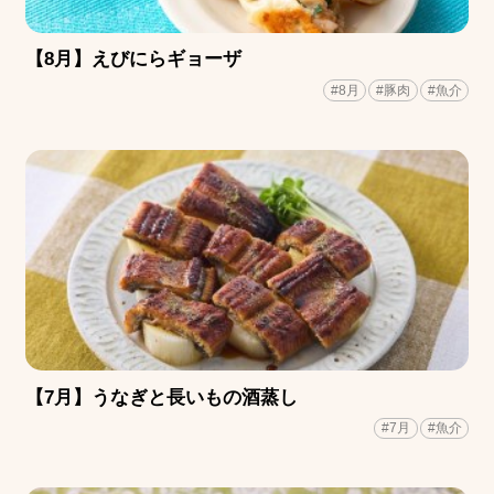
【8月】えびにらギョーザ
#8月
#豚肉
#魚介
【7月】うなぎと長いもの酒蒸し
#7月
#魚介