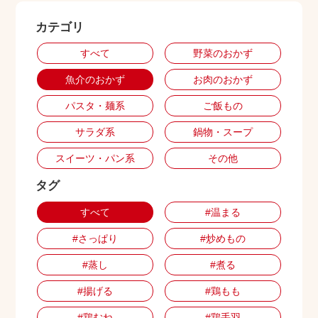
カテゴリ
出店用地募集
すべて
野菜のおかず
魚介のおかず
お肉のおかず
パスタ・麺系
ご飯もの
サラダ系
鍋物・スープ
スイーツ・パン系
その他
タグ
すべて
#温まる
#さっぱり
#炒めもの
#蒸し
#煮る
#揚げる
#鶏もも
#鶏むね
#鶏手羽