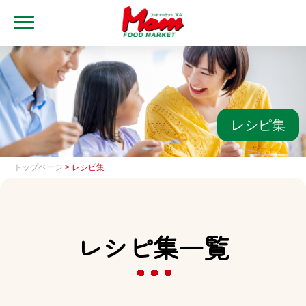
MENU
トップ
ブランド・店舗
マムアプリ
レシピ集
マムEdy
トップページ
> レシピ集
ネットスーパー
会社概要
レシピ集一覧
グループ一覧
採用情報
レシピ集