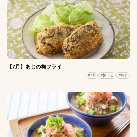
【7月】あじの梅フライ
#7月
#揚げる
#魚介