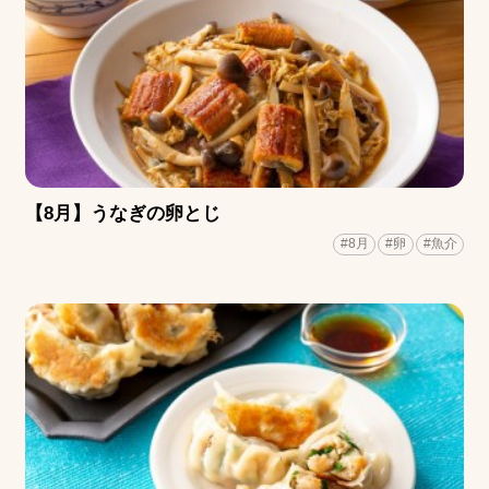
【8月】うなぎの卵とじ
#8月
#卵
#魚介