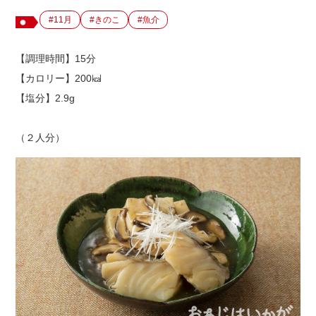
#11月
#きのこ
#魚介
出店用地募集
【調理時間】15分
【カロリー】200㎉
【塩分】2.9g
（２人分）