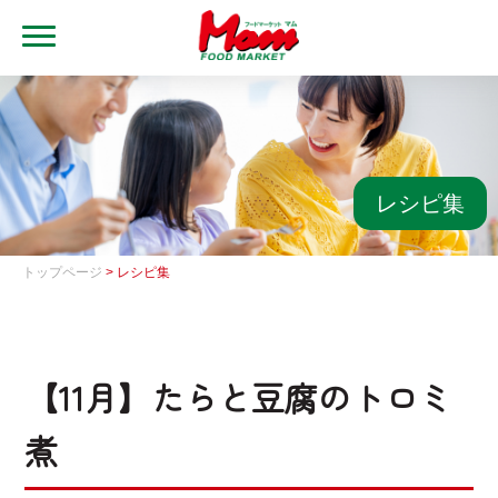
MENU
トップ
ブランド・店舗
マムアプリ
レシピ集
マムEdy
トップページ
> レシピ集
ネットスーパー
会社概要
【11月】たらと豆腐のトロミ
グループ一覧
煮
採用情報
レシピ集