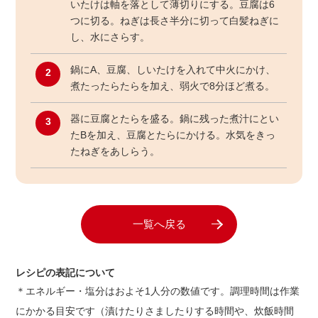
いたけは軸を落として薄切りにする。豆腐は6
つに切る。ねぎは長さ半分に切って白髪ねぎに
し、水にさらす。
鍋にA、豆腐、しいたけを入れて中火にかけ、
2
煮たったらたらを加え、弱火で8分ほど煮る。
器に豆腐とたらを盛る。鍋に残った煮汁にとい
3
たBを加え、豆腐とたらにかける。水気をきっ
たねぎをあしらう。
一覧へ戻る
レシピの表記について
＊エネルギー・塩分はおよそ1人分の数値です。調理時間は作業
にかかる目安です（漬けたりさましたりする時間や、炊飯時間