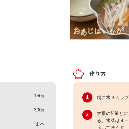
作り方
150g
1
鍋に水３カップ
300g
大根の⅔量とに
2
る。水菜は４～
１本
除いてほぐす。