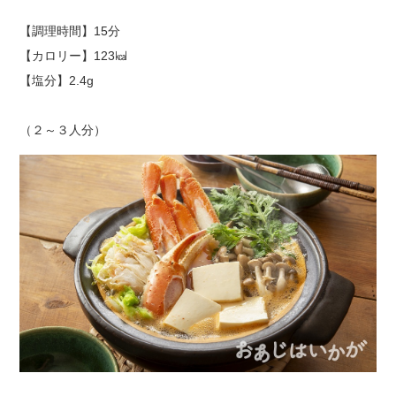
【調理時間】15分
出店用地募集
【カロリー】123㎉
【塩分】2.4g
（２～３人分）