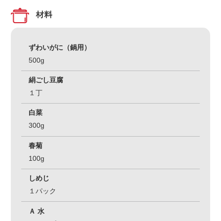
材料
ずわいがに（鍋用）
500g
絹ごし豆腐
１丁
白菜
300g
春菊
100g
しめじ
１パック
Ａ 水