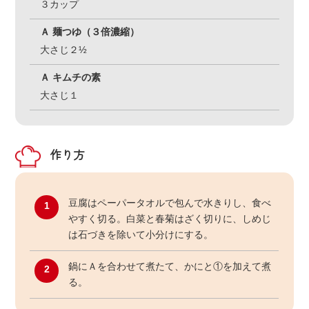
３カップ
Ａ 麺つゆ（３倍濃縮）
大さじ２½
Ａ キムチの素
大さじ１
作り方
豆腐はペーパータオルで包んで水きりし、食べ
1
やすく切る。白菜と春菊はざく切りに、しめじ
は石づきを除いて小分けにする。
鍋にＡを合わせて煮たて、かにと①を加えて煮
2
る。