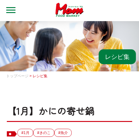
MENU
トップ
ブランド・店舗
マムアプリ
レシピ集
マムEdy
トップページ
> レシピ集
ネットスーパー
会社概要
【1月】かにの寄せ鍋
グループ一覧
採用情報
#1月
#きのこ
#魚介
レシピ集