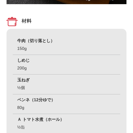
材料
牛肉（切り落とし）
150g
しめじ
200g
玉ねぎ
½個
ペンネ（12分ゆで）
80g
Ａ トマト水煮（ホール）
½缶