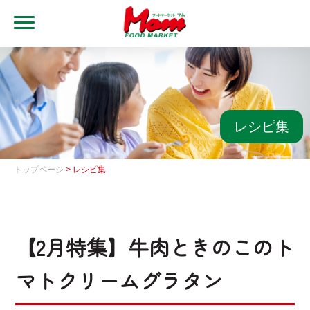
MENU
トップ
ブランド・店舗
マムアプリ
レシピ集
マムEdy
トップページ
> レシピ集
ネットスーパー
会社概要
【2月特集】牛肉ときのこのト
グループ一覧
マトクリームグラタン
採用情報
レシピ集