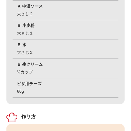
Ａ 中濃ソース
大さじ２
Ｂ 小麦粉
大さじ１
Ｂ 水
大さじ２
Ｂ 生クリーム
½カップ
ピザ用チーズ
60g
作り方