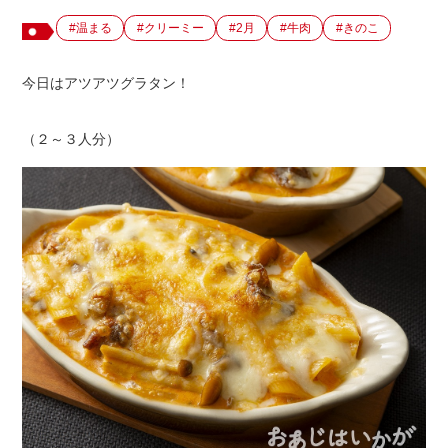
#温まる
#クリーミー
#2月
#牛肉
#きのこ
出店用地募集
今日はアツアツグラタン！
（２～３人分）