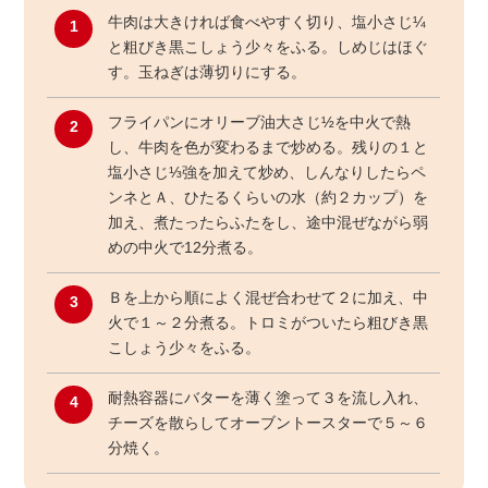
牛肉は大きければ食べやすく切り、塩小さじ¼
1
と粗びき黒こしょう少々をふる。しめじはほぐ
す。玉ねぎは薄切りにする。
フライパンにオリーブ油大さじ½を中火で熱
2
し、牛肉を色が変わるまで炒める。残りの１と
塩小さじ⅓強を加えて炒め、しんなりしたらペ
ンネとＡ、ひたるくらいの水（約２カップ）を
加え、煮たったらふたをし、途中混ぜながら弱
めの中火で12分煮る。
Ｂを上から順によく混ぜ合わせて２に加え、中
3
火で１～２分煮る。トロミがついたら粗びき黒
こしょう少々をふる。
耐熱容器にバターを薄く塗って３を流し入れ、
4
チーズを散らしてオーブントースターで５～６
分焼く。