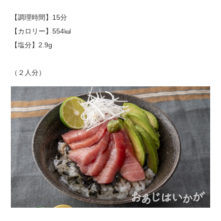
【調理時間】15分
出店用地募集
【カロリー】554㎉
【塩分】2.9g
（２人分）