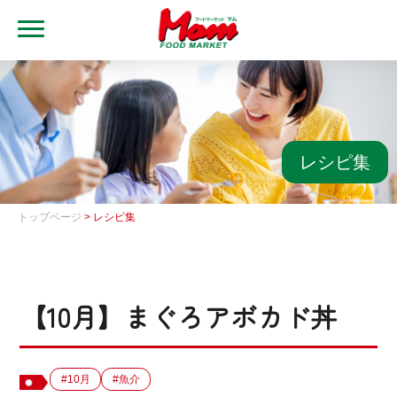
MENU
トップ
ブランド・店舗
マムアプリ
レシピ集
マムEdy
トップページ
> レシピ集
ネットスーパー
会社概要
【10月】まぐろアボカド丼
グループ一覧
採用情報
#10月
#魚介
レシピ集