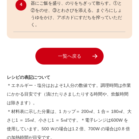
器にご飯を盛り、のりをちぎって散らす。①と
4
②をのせ、③とわさびを添える。まぐろにしょ
うゆをかけ、アボカドにすだちを搾っていただ
く。
一覧へ戻る
レシピの表記について
＊エネルギー・塩分はおよそ1人分の数値です。調理時間は作業
にかかる目安です（漬けたりさましたりする時間や、炊飯時間
は除きます）。
＊材料表に示した分量は、1 カップ＝ 200㎖、1 合＝ 180㎖、大
さじ1 ＝ 15㎖、小さじ1 ＝ 5㎖です。＊電子レンジは600W を
使用しています。500 Ｗの場合は1.2 倍、700W の場合は0.8 倍
の加熱時間が目安です。