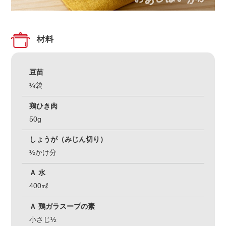
材料
豆苗
¼袋
鶏ひき肉
50g
しょうが（みじん切り）
½かけ分
Ａ 水
400㎖
Ａ 鶏ガラスープの素
小さじ½