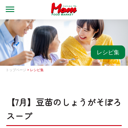
MENU
トップ
ブランド・店舗
マムアプリ
レシピ集
マムEdy
トップページ
> レシピ集
ネットスーパー
会社概要
【7月】豆苗のしょうがそぼろ
グループ一覧
スープ
採用情報
レシピ集