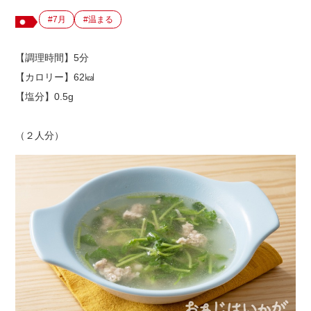
#7月
#温まる
出店用地募集
【調理時間】5分
【カロリー】62㎉
【塩分】0.5g
（２人分）