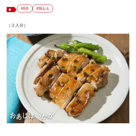
#8月
#鶏もも
出店用地募集
（２人分）