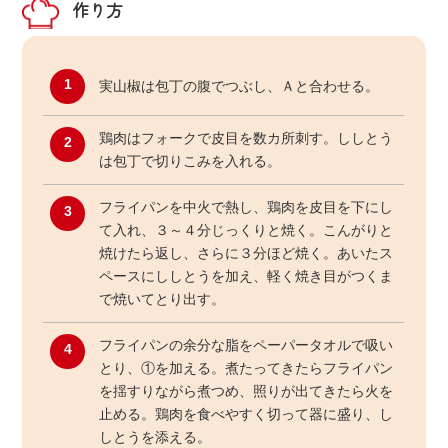
作り方
1
実山椒は包丁の腹でつぶし、Ａと合わせる。
鶏肉はフォークで皮目を数カ所刺す。ししとう
2
は包丁で切りこみを入れる。
フライパンを中火で熱し、鶏肉を皮目を下にし
3
て入れ、３～４分じっくりと焼く。こんがりと
焼けたら返し、さらに３分ほど焼く。あいたス
ペースにししとうを加え、軽く焼き目がつくま
で焼いてとり出す。
フライパンの余分な脂をペーパータオルで吸い
4
とり、①を加える。煮たってきたらフライパン
を揺すりながら煮つめ、照りが出てきたら火を
止める。鶏肉を食べやすく切って器に盛り、し
しとうを添える。