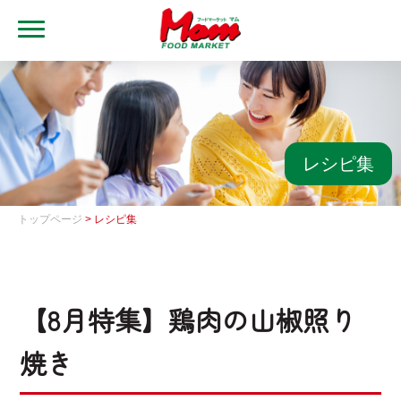
MENU
トップ
ブランド・店舗
マムアプリ
レシピ集
マムEdy
トップページ
> レシピ集
ネットスーパー
会社概要
【8月特集】鶏肉の山椒照り
グループ一覧
焼き
採用情報
レシピ集