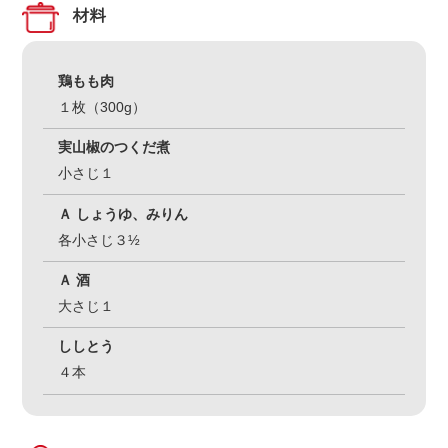
材料
鶏もも肉
１枚（300g）
実山椒のつくだ煮
小さじ１
Ａ しょうゆ、みりん
各小さじ３½
Ａ 酒
大さじ１
ししとう
４本