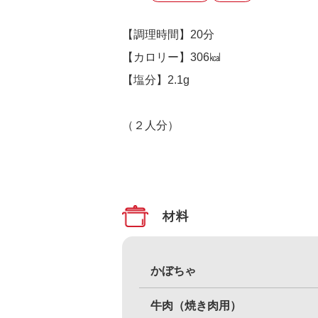
【調理時間】20分
【カロリー】306㎉
【塩分】2.1g
（２人分）
材料
かぼちゃ
牛肉（焼き肉用）