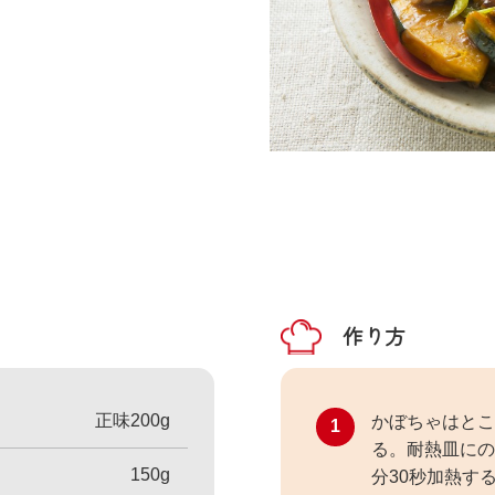
作り方
正味200g
かぼちゃはとこ
1
る。耐熱皿にの
150g
分30秒加熱す