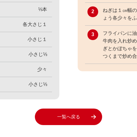
⅓本
ねぎは１㎝幅の
2
ょう各少々をふ
各大さじ１
フライパンに油
3
小さじ１
牛肉を入れ炒め
ぎとかぼちゃを
小さじ⅓
つくまで炒め合
少々
小さじ⅓
一覧へ戻る