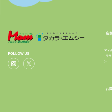
店
マム
FOLLOW US
リサ
ン
お