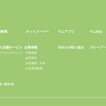
舗検索
ネットスーパー
マムアプリ
マムEdy
の店舗サービス
企業情報
SDG'sの取り組み
グループ
イクルステーショ
代表挨拶
経営理念
会社概要・沿革
出店用地募集
問い合わせ