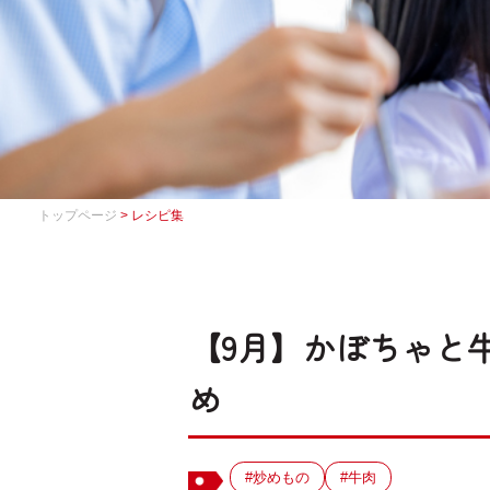
トップページ
> レシピ集
【9月】かぼちゃと
め
#炒めもの
#牛肉