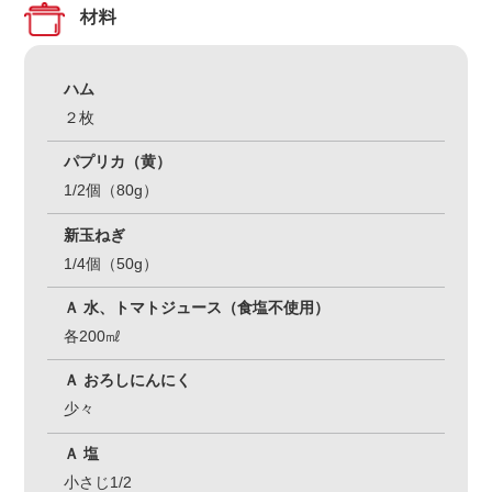
材料
ハム
２枚
パプリカ（黄）
1/2個（80g）
新玉ねぎ
1/4個（50g）
Ａ 水、トマトジュース（食塩不使用）
各200㎖
Ａ おろしにんにく
少々
Ａ 塩
小さじ1/2