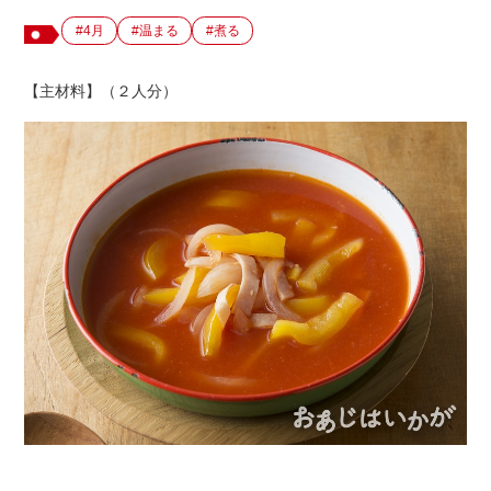
#4月
#温まる
#煮る
出店用地募集
【主材料】（２人分）