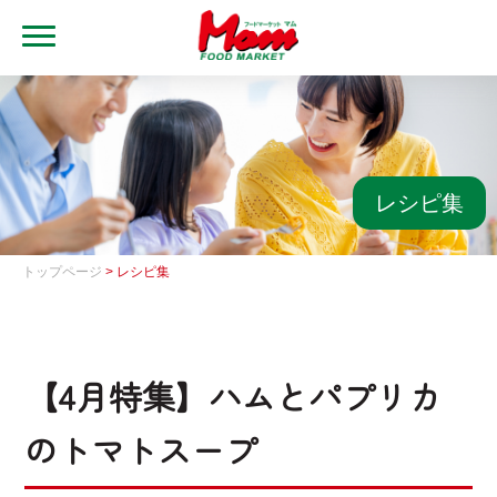
MENU
トップ
ブランド・店舗
マムアプリ
レシピ集
マムEdy
トップページ
> レシピ集
ネットスーパー
会社概要
【4月特集】ハムとパプリカ
グループ一覧
のトマトスープ
採用情報
レシピ集