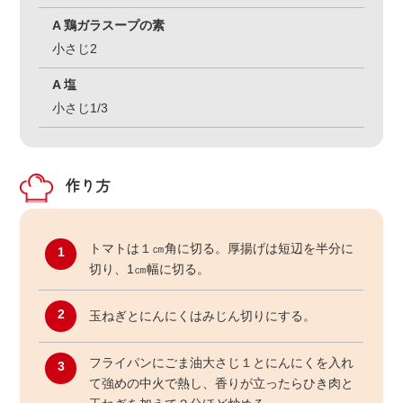
A 鶏ガラスープの素
小さじ2
A 塩
小さじ1/3
作り方
トマトは１㎝角に切る。厚揚げは短辺を半分に
1
切り、1㎝幅に切る。
2
玉ねぎとにんにくはみじん切りにする。
フライパンにごま油大さじ１とにんにくを入れ
3
て強めの中火で熱し、香りが立ったらひき肉と