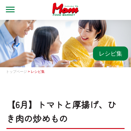
MENU
トップ
ブランド・店舗
マムアプリ
レシピ集
マムEdy
トップページ
> レシピ集
ネットスーパー
会社概要
【6月】トマトと厚揚げ、ひ
グループ一覧
き肉の炒めもの
採用情報
レシピ集