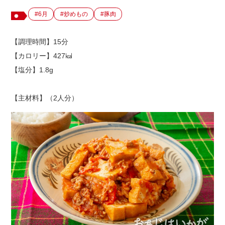
#6月
#炒めもの
#豚肉
出店用地募集
【調理時間】15分
【カロリー】427㎉
【塩分】1.8g
【主材料】（2人分）