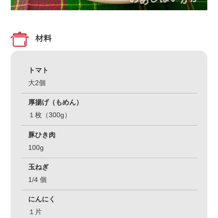
材料
トマト
大2個
厚揚げ（もめん）
１枚（300g）
豚ひき肉
100g
玉ねぎ
1/4 個
にんにく
１片