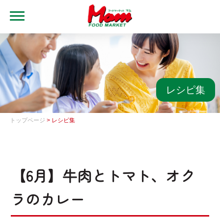
MENU
トップ
ブランド・店舗
マムアプリ
レシピ集
マムEdy
トップページ
> レシピ集
ネットスーパー
会社概要
【6月】牛肉とトマト、オク
グループ一覧
ラのカレー
採用情報
レシピ集