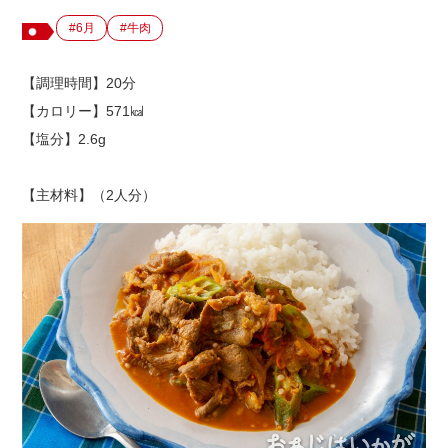
#6月
#牛肉
出店用地募集
【調理時間】20分
【カロリー】571㎉
【塩分】2.6g
【主材料】（2人分）