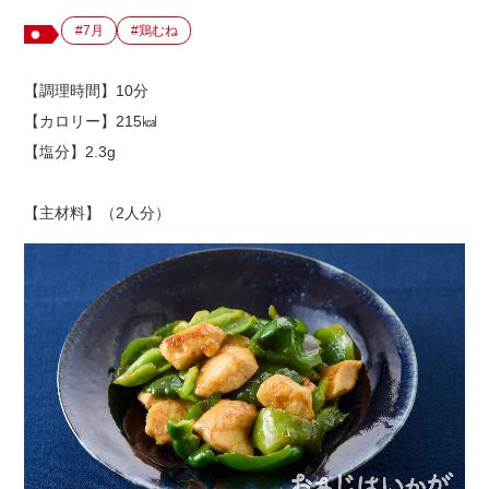
#7月
#鶏むね
出店用地募集
【調理時間】10分
【カロリー】215㎉
【塩分】2.3g
【主材料】（2人分）