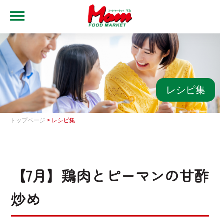
MENU
トップ
ブランド・店舗
マムアプリ
レシピ集
マムEdy
トップページ
> レシピ集
ネットスーパー
会社概要
【7月】鶏肉とピーマンの甘酢
グループ一覧
炒め
採用情報
レシピ集