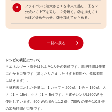
フライパンに油大さじ１を中火で熱し、①を２
4
分焼いて上下を返し、２分焼く。②を加えて１
分ほど炒め合わせ、③を加えてからめる。
一覧へ戻る
レシピの表記について
＊エネルギー・塩分はおよそ1人分の数値です。調理時間は作業
にかかる目安です（漬けたりさましたりする時間や、炊飯時間
は除きます）。
＊材料表に示した分量は、1 カップ＝ 200㎖、1 合＝ 180㎖、大
さじ1 ＝ 15㎖、小さじ1 ＝ 5㎖です。＊電子レンジは600W を
使用しています。500 Ｗの場合は1.2 倍、700W の場合は0.8 倍
の加熱時間が目安です。