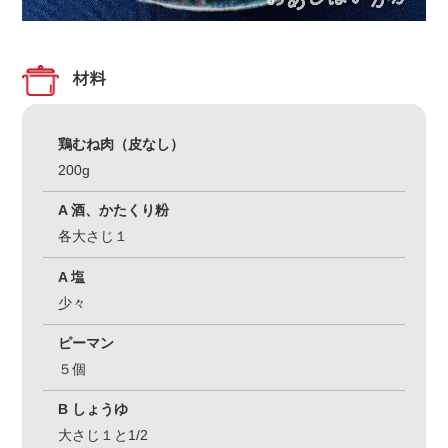
材料
鶏むね肉（皮なし）
200g
A 酒、かたくり粉
各大さじ１
A 塩
少々
ピーマン
５個
B しょうゆ
大さじ１と1/2