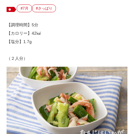
#7月
#さっぱり
出店用地募集
【調理時間】5分
【カロリー】42㎉
【塩分】1.7g
（２人分）