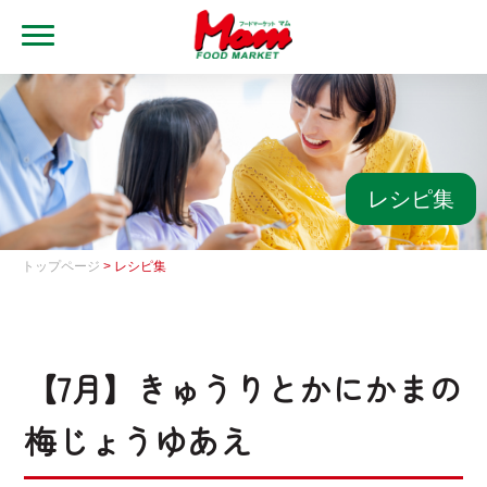
MENU
トップ
ブランド・店舗
マムアプリ
レシピ集
マムEdy
トップページ
> レシピ集
ネットスーパー
会社概要
【7月】きゅうりとかにかまの
グループ一覧
梅じょうゆあえ
採用情報
レシピ集