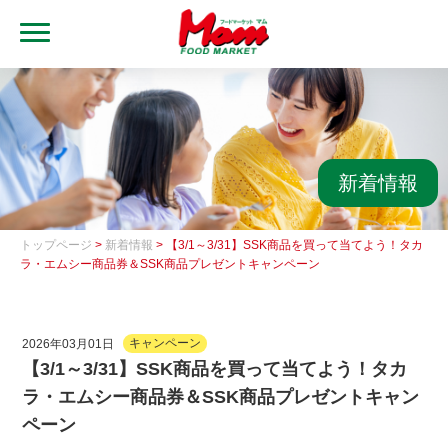
MENU
トップ
ブランド・店舗
マムアプリ
新着情報
マムEdy
トップページ
>
新着情報
> 【3/1～3/31】SSK商品を買って当てよう！タカ
ネットスーパー
ラ・エムシー商品券＆SSK商品プレゼントキャンペーン
会社概要
2026年03月01日
キャンペーン
グループ一覧
【3/1～3/31】SSK商品を買って当てよう！タカ
ラ・エムシー商品券＆SSK商品プレゼントキャン
採用情報
ペーン
レシピ集