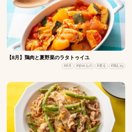
【8月】鶏肉と夏野菜のラタトゥイユ
#8月
#炒めもの
#煮る
#鶏むね