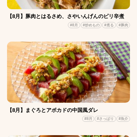
【8月】豚肉とはるさめ、さやいんげんのピリ辛煮
#8月
#炒めもの
#煮る
#豚肉
【8月】まぐろとアボカドの中国風ダレ
#8月
#さっぱり
#魚介