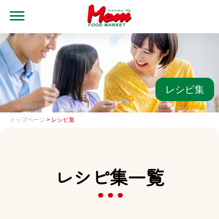
MENU
トップ
ブランド・店舗
マムアプリ
レシピ集
マムEdy
トップページ
> レシピ集
ネットスーパー
会社概要
レシピ集一覧
グループ一覧
採用情報
レシピ集