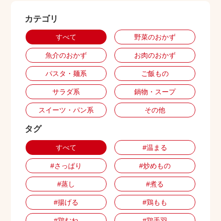
カテゴリ
出店用地募集
すべて
野菜のおかず
魚介のおかず
お肉のおかず
パスタ・麺系
ご飯もの
サラダ系
鍋物・スープ
スイーツ・パン系
その他
タグ
すべて
#温まる
#さっぱり
#炒めもの
#蒸し
#煮る
#揚げる
#鶏もも
#鶏むね
#鶏手羽