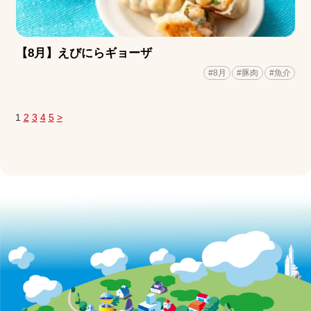
【8月】えびにらギョーザ
#8月
#豚肉
#魚介
1
2
3
4
5
>