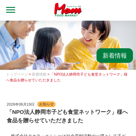
MENU
トップ
ブランド・店舗
マムアプリ
新着情報
マムEdy
トップページ
>
新着情報
> 「NPO法人静岡市子ども食堂ネットワーク」様
ネットスーパー
へ食品を贈らせていただきました
会社概要
2026年06月19日
お知らせ
グループ一覧
「NPO法人静岡市子ども食堂ネットワーク」様へ
食品を贈らせていただきました
採用情報
レシピ集
株式会社タカラ・エムシーは社会貢献活動の一環として子ど