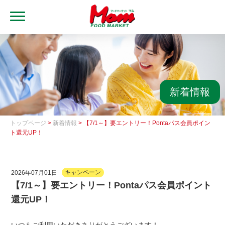
MENU
トップ
ブランド・店舗
マムアプリ
新着情報
マムEdy
トップページ
>
新着情報
> 【7/1～】要エントリー！Pontaパス会員ポイン
ネットスーパー
ト還元UP！
会社概要
2026年07月01日
キャンペーン
グループ一覧
【7/1～】要エントリー！Pontaパス会員ポイント
還元UP！
採用情報
レシピ集
いつもご利用いただきありがとうございます！