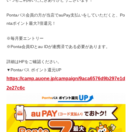
出店用地募集
Pontaパス会員の方が当店でauPay支払いをしていただくと、Po
ntaポイント最大7倍還元！
※毎月要エントリー
※Ponta会員IDとau IDが連携済である必要があります。
詳細はHPをご確認ください。
▼Pontaパス ポイント還元UP
https://camp.auone.jp/campaign/9aca6576d9b297e1d
2e27c6c