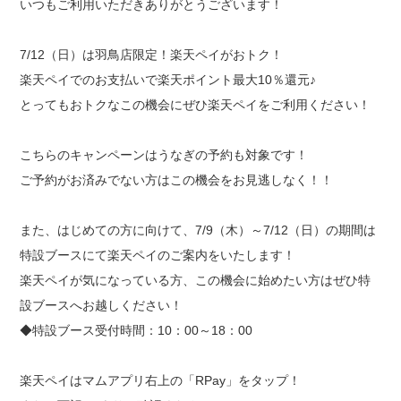
いつもご利用いただきありがとうございます！
出店用地募集
7/12
（日）は羽鳥店限定！楽天ペイがおトク！
楽天ペイでのお支払いで楽天ポイント最大
10
％還元♪
とってもおトクなこの機会にぜひ楽天ペイをご利用ください！
こちらのキャンペーンはうなぎの予約も対象です！
ご予約がお済みでない方はこの機会をお見逃しなく！！
また、はじめての方に向けて、
7/9
（木）～
7/12
（日）の期間は
特設ブースにて楽天ペイのご案内をいたします！
楽天ペイが気になっている方、この機会に始めたい方はぜひ特
設ブースへお越しください！
◆特設ブース受付時間：
10
：
00
～
18
：
00
楽天ペイはマムアプリ右上の「
RPay
」をタップ！