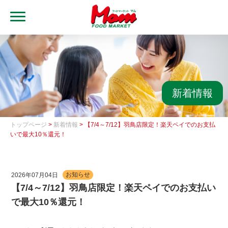
MENU
トップ
ブランド・店舗
マムアプリ
新着情報
マムEdy
トップページ
>
新着情報
> 【7/4～7/12】羽鳥店限定！楽天ペイでのお支払
ネットスーパー
いで最大10％還元！
会社概要
2026年07月04日
お知らせ
グループ一覧
【7/4～7/12】羽鳥店限定！楽天ペイでのお支払い
で最大10％還元！
採用情報
レシピ集