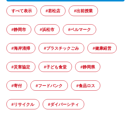
すべて表示
#若松店
#出前授業
#静岡市
#浜松市
#ベルマーク
#海岸清掃
#プラスチックごみ
#健康経営
#災害協定
#子ども食堂
#静岡県
#寄付
#フードバンク
#食品ロス
#リサイクル
#ダイバーシティ