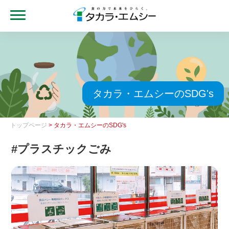
MENU
トップ
ブランド・店舗
マムアプリ
タカラ・エムシーのSDG's
マムEdy
トップページ
> タカラ・エムシーのSDG's
ネットスーパー
#プラスチックごみ
会社概要
グループ一覧
採用情報
レシピ集