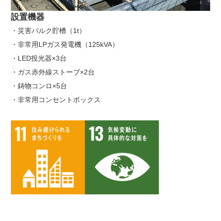
設置機器
・災害バルク貯槽（1t）
・非常用LPガス発電機（125kVA）
・LED投光器×3台
・ガス赤外線ストーブ×2台
・鋳物コンロ×5台
・非常用コンセントボックス