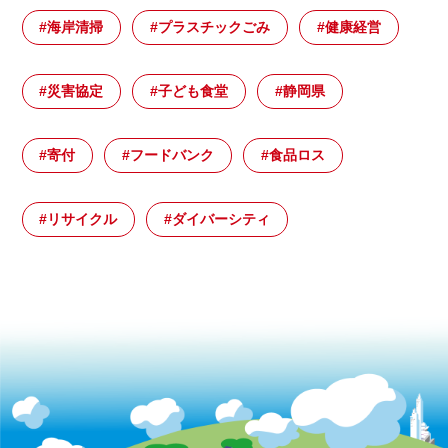
#海岸清掃
#プラスチックごみ
#健康経営
#災害協定
#子ども食堂
#静岡県
#寄付
#フードバンク
#食品ロス
#リサイクル
#ダイバーシティ