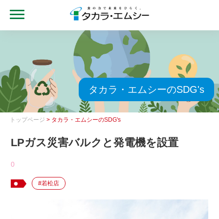
MENU
トップ
ブランド・店舗
マムアプリ
タカラ・エムシーのSDG's
マムEdy
トップページ
> タカラ・エムシーのSDG's
ネットスーパー
LPガス災害バルクと発電機を設置
会社概要
0
グループ一覧
#若松店
採用情報
レシピ集