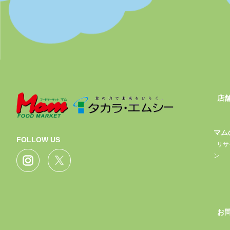
店
マム
FOLLOW US
リサ
ン
お