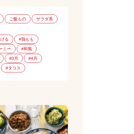
ご飯もの
サラダ系
揚げる
#鶏もも
ーミー
#和風
#3月
#4月
#タコス