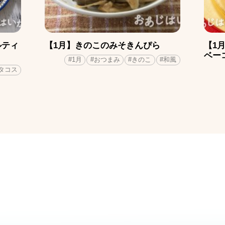
ルティ
【1月】きのこのみそきんぴら
【1
ベー
#1月
#おつまみ
#きのこ
#和風
#タコス