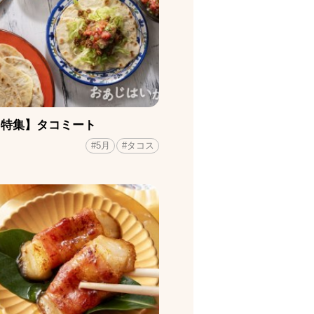
月特集】タコミート
#5月
#タコス