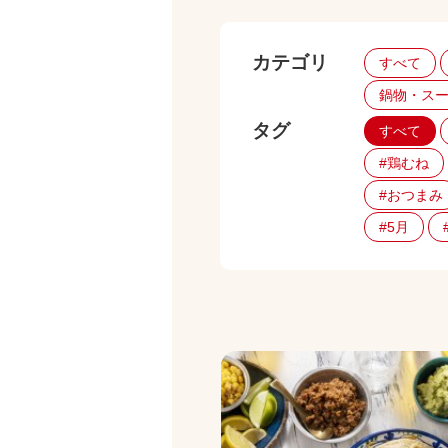
カテゴリ
すべて
鍋物・ス
タグ
すべて
#鶏むね
#おつまみ
#5月