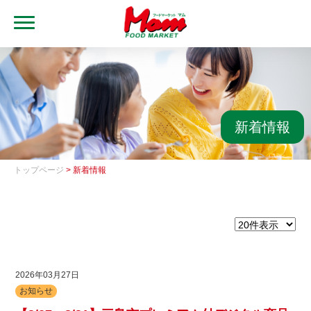
MENU
トップ
ブランド・店舗
マムアプリ
新着情報
マムEdy
トップページ
> 新着情報
ネットスーパー
会社概要
グループ一覧
採用情報
2026年03月27日
お知らせ
レシピ集