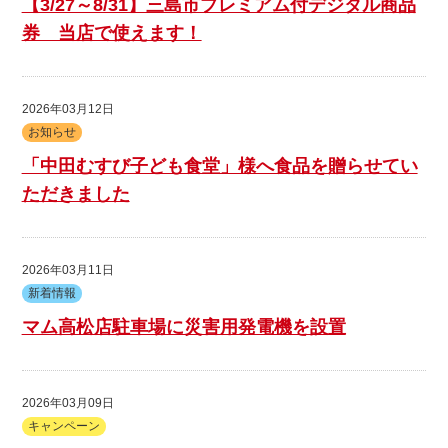
【3/27～8/31】三島市プレミアム付デジタル商品
券 当店で使えます！
出店用地募集
2026年03月12日
お知らせ
「中田むすび子ども食堂」様へ食品を贈らせてい
ただきました
2026年03月11日
新着情報
マム高松店駐車場に災害用発電機を設置
2026年03月09日
キャンペーン